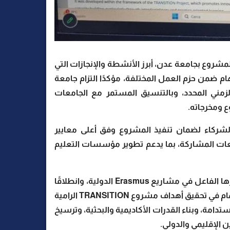
مشروع بجامعة عدن، أبرز الأنشطة والإنجازات التي
ام ضمن حزم العمل المختلفة، مؤكدًا التزام جامعة
زمني المحدد، وبالتنسيق المستمر مع الجامعات
 ومخرجاته.
لشركاء لضمان تنفيذ المشروع وفق أعلى معايير
معات المشاركة، بما يدعم تطوير مؤسسات التعليم
وتأتي مشاركة جامعة عدن في هذا الاجتماع استمرارًا لحضورها الفاعل في مشاريع Erasmus الدولية، وانطلاقًا
من حرصها على توسيع شراكاتها الأكاديمية الدولية، والإسهام في تحقيق أهداف مشروع TRANSITION الرامية
مستدامة، وبناء القدرات الأكاديمية والبحثية، وترسيخ
الإقليمي والدولي.