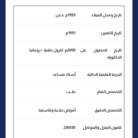
تاريخ ومحل الميلاد
1959م
عــدن
تاريخ التعيين
1991م
تاريخ الحصول على
2000م
كارول دافيلا – رومانيا
الدكتوراه
الدرجة العلمية الحالية
أستاذ مساعد
التخصص العام
طـــب
التخصص الدقيق
أمراض جلدية وتناسلية
تلفون المنزل والموبايل
236030