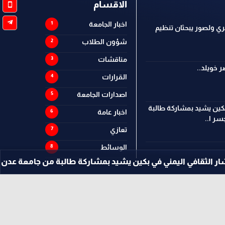
الاقسام
اخبار الجامعة
ي ولصور يبحثان تنظيم
شؤون الطلاب
مناقشات
 خويلد..
القرارات
اصدارات الجامعة
كين يشيد بمشاركة طالبة
اخبار عامة
ر ا..
تعازي
الوسائط
مني في بكين يشيد بمشاركة طالبة من جامعة عدن في مسابقة «جس
تصميم وتطوير -
ITU-TEAM