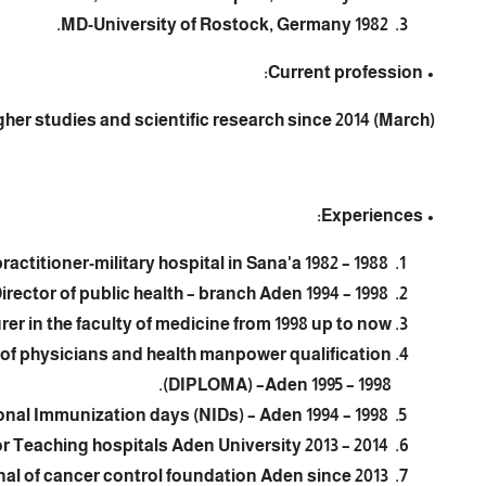
MD-University of Rostock, Germany 1982.
• Current profession:
gher studies and scientific research since 2014 (March).
• Experiences:
General practitioner-military hospital in Sana'a 1982 – 1988.
General Director of public health – branch Aden 1994 – 1998.
rer in the faculty of medicine from 1998 up to now.
of physicians and health manpower qualification
(DIPLOMA) –Aden 1995 – 1998.
Supervisor of National Immunization days (NIDs) – Aden 1994 – 1998.
Vice Dean of Medical Colleque for Teaching hospitals Aden University 2013 – 2014.
Vice-president of National of cancer control foundation Aden since 2013.