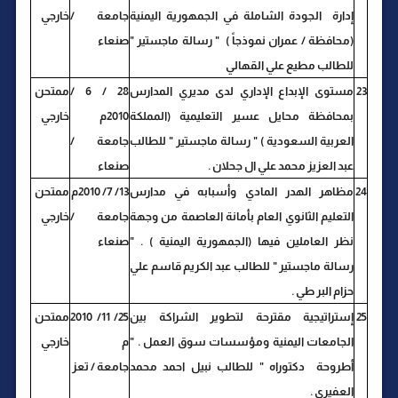
إدارة الجودة الشاملة في الجمهورية اليمنية
جامعة /
خارجي
(محافظة / عمران نموذجاً ) " رسالة ماجستير "
صنعاء
للطالب مطيع علي القهالي
23
مستوى الإبداع الإداري لدى مديري المدارس
28 / 6 /
ممتحن
بمحافظة محايل عسير التعليمية (المملكة
2010م
خارجي
العربية السعودية ) " رسالة ماجستير " للطالب
جامعة /
عبد العزيز محمد علي ال جحلان .
صنعاء
24
مظاهر الهدر المادي وأسبابه في مدارس
13/ 7/ 2010م
ممتحن
التعليم الثانوي العام بأمانة العاصمة من وجهة
جامعة /
خارجي
نظر العاملين فيها (الجمهورية اليمنية ) . "
صنعاء
رسالة ماجستير " للطالب عبد الكريم قاسم علي
حزام البر طي .
25
إستراتيجية مقترحة لتطوير الشراكة بين
25/ 11/ 2010
ممتحن
الجامعات اليمنية ومؤسسات سوق العمل . "
م
خارجي
أطروحة دكتوراه " للطالب نبيل احمد محمد
جامعة / تعز
العفيري .