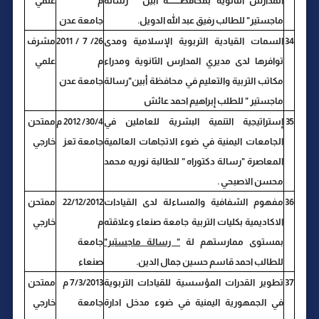
المدارس الثانوية بمحافظــــــــة أبين " رسالة
م
علمي
ماجستير" للطالب رفيق عبد الله الدويل.
جامعة عدن
34
السمات القيادية التربوية الإسلامية ومدى
26/ 7 / 2011
مشرف
توافرها لدى مديري المدارس الثانوية ومدراء
م
علمي
مكاتب التربية والتعليم في محافظة أبين"رسالة
جامعة عدن
ماجستير " للطلب إبراهيم احمد عائش
35
إستراتيجية التنمية البشرية للعاملين في
30/4/ 2012 م
ممتحن
الجامعات اليمنية في ضوء الاتجاهات العالمية
جامعة تعز
خارجي
المعاصرة "رسالة دكتوراه " للطالبة نوريه محمد
محسن الاصبحي .
36
مفهوم الشفافية والمساءلة لدى القيادات
22/12/2012
ممتحن
الاكاديمية بكليات التربية جامعة صنعاء وعلاقته
م
خارجي
بمستوى ممارستهم لة
" رسالة ماجستير"
جامعة
للطالب احمد قاسم حسين جمال الدين.
صنعاء
37
تطوير القدرات المؤسسية للقيادات التربوية
7/3/2013 م
ممتحن
في الجمهورية اليمنية في ضوء مدخل ادارة
جامعة
خارجي