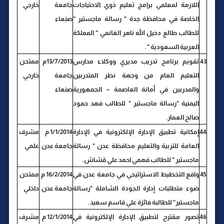
اللازمة لمعلمي برامج تعليم ذوي الاحتياجات
جامعة
خارجي
الخاصة في محافظة جدة " رسالة ماجستير "
صنعاء
للطالب طالع دخيل الله ناهر الغانمي " المملكة
العربية السعودية " .
43
تقويم برنامج تدريب مديري ووكلاء مدارس
13/7/2013م
ممتحن
التعليم العام من وجهة نظر المتدربين
جامعة
خارجي
والمدربين في أمانة العاصمة – الجمهورية
صنعاء
اليمنية "رسالة ماجستير " للطالب فهد حمود
صالح العمار.
44
إمكانية تطبيق الإدارة الإلكترونية في الإدارة
1/1/2014 م
مشرف
العامة للتربية والتعليم محافظة عدن " رسالة
جامعة عدن
علمي
ماجستير " للطالب فهمي احمد علي قشاش .
45
واقع التخطيط الاستراتيجي في جامعة عدن في
16/2/2014 م
ممتحن
ضوء متطلبات إدارة الجودة الشاملة "رسالة
جامعة عدن
داخلي
ماجستير" للطالبة فائزة علي قاسم سعيد .
46
تصور مقترح لتطبيق الإدارة الإلكترونية في
12/1/2014 م
مشرف