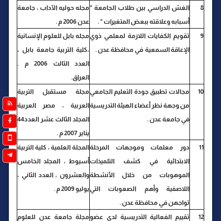
8
الغش الدراسي بين طلاب الجامعة "
مجله حوليه الآداب ، جامعة
أسبابه وعلاقته ببعض المتغيرات " .
عدن 2006 م .
9
تقويم الكفايات اللازمة لمعلمي ذوي
مجله بابل للعلوم الإنسانية
الإعاقة السمعية في محافظة عدن .
،كلية التربية جامعة بابل ،
العدد الثالث 2006 م .
العراق.
10
مجالات تطبيق جودة التعليم الجامعي
مجلة مستقبل التربية
من وجهة نظر أعضاء الهيئة التدريسية
العربية ، مصر العربية
في جامعة عدن .
المجلد الثالث عشر العدد44
يناير 2007 م .
11
دور معلمات وموجهات المرحلة
المجلة العلمية ، كلية التربية
الابتدائية في كشف التلميذات
أسيوط ، المجلد الخامس
الموهوبات من خلال الأنشطة
والعشرون ، العدد الثاني ،
اللاصفية وأهم الصعوبات التي
يوليو 2009 م .
تواجهن في محافظة عدن .
12
تقييم الفعالية التدريسية لدى عضو
مجلة جامعة عدن للعلوم