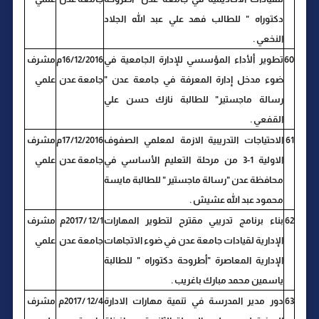
دكتوراه " للطالب فهد علي عبد الله الجلاد
النخعي .
60
تطوير ألأداء المؤسسي للإدارة الجامعية في
16/12/2016م
مشرف
ضوء مدخل إدارة المعرفة في جامعة عدن "
جامعة عدن
علمي
رسالة ماجستير" للطالبة نازك حسن علي
القفعي .
61
الاحتياجات التدريبية الازمة لمعلمي الصفوف
17/12/2016م
مشرف
الاولية 1-3 من مرحلة التعليم الأساسي في
جامعة عدن
علمي
محافظة عدن "رسالة ماجستير " للطالبة مايسة
محمود عبد الله عشيش .
62
بناء برنامج تدريبي مقترح لتطوير المهارات
12/1 /2017م
مشرف
الإدارية لقيادات جامعة عدن في ضوء الاتجاهات
جامعة عدن
علمي
الإدارية المعاصرة "أطروحة دكتوراه " للطالبة
ياسمين محمد مبارك باغريب .
63
دور مدير المدرسة في تنمية مهارات الادارة
12/4 /2017م
مشرف