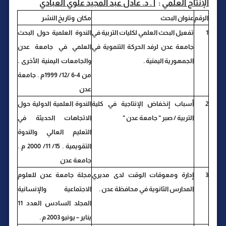
ألإنتاج العلمي
:
أ . د. عادل عبد المجيد علوي العبادي
الرقم
عنوان البحث
مكان وتاريخ النشر
1
تفعيل البحث العلمي لكليات التربية في
الندوة العلمية حول البحث
جامعة عدن لرفد الحركة التنموية في
العلمي في جامعة عدن
الجمهورية اليمنية .
والجامعات اليمنية الأخرى .
من 4-6 /12/ 1999م . جامعة
عدن
2
أسباب إنخفاض الإنتاجية في كلية
الندوة العلمية الدولية حول
التربية / صبر " جامعة عدن "
الاتجاهات الحديثة في
التعليم العالي والندوة
التقويمية . 15/ 11/ 2000 م .
جامعة عدن
3
إدارة ومعوقات الوقت لدى مديري
مجلة جامعة عدن للعلوم
المدارس الثانوية في محافظة عدن .
الاجتماعية والإنسانية
المجلد السادس العدد 11
يناير – يونيو 2003 م .