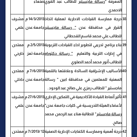
المعرفة "
رسالة ماجستير
للطالب عبد القوي
صنعاء
الاحمدي
38
درجة ممارسة القيادات الادارية لعملية اتخاذ
14/3/2013 م
مشرف
القرار في محافظة عدن
" رسالة ماجستير
جامعة عدن
علمي
للطالب علي محمد قاسم القحطاني
39
بناء برنامج تدريبي لتطوير اداء القيادات التربوية
2/5/2013 م
ممتحن
في إدارات التربية والتعليم
" رسالة دكتوراه
جامعة تعز
خارجي
للطالب أنور محمد أحمد الصلوي
40
الأساليب الإشرافية السائدة وعلاقتها بالتنمية
7/6/2013 م
ممتحن
المهنية للمعلمين في محافظة ابين " رسالة
جامعة عدن
داخلي
ماجستير " للطالب رمزي علي صالح عبد الودود .
41
تأثير أنماط القيادة الأكاديمية في التمكين الإداري
27/6/2013 م
مشرف
لأعضاء الهيئة التدريسية في كليات جامعة عدن"
جامعة عدن
علمي
رسالة ماجستير
" للطالبة هناء عبد الرحمن محمد
صالح.
42
درجة أهمية وممارسة الكفايات الإدارية الصفية
12 /7/2013 م
ممتحن