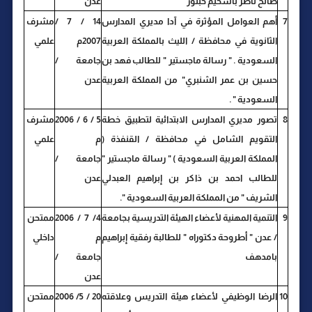
صالح ناصر باسحيم حبتور
عدن
7
أهم العوامل المؤثرة في آدا مديري المدارس
14 / 7 /
مشرف
الثانوية في محافظة / الليث بالمملكة العربية
2007م
علمي
السعودية . " رسالة ماجستير " للطالب فهد بن
جامعة /
حسين بن عمر الشنبري" من المملكة العربية
عدن
السعودية " .
8
تصور مديري المدارس الابتدائية لتطبيق خطة
5 / 6 / 2006
مشرف
التقويم الشامل في محافظة / القنفذة (
م
علمي
المملكة العربية السعودية ) " رسالة ماجستير "
جامعة /
للطالب احمد بن ذاكر بن إبراهيم العبدلي
عدن
الشريف " من المملكة العربية السعودية ".
9
التنمية المهنية لأعضاء الهيئة التدريسية بجامعة
4/ 7 / 2006
ممتحن
/ عدن " أطروحة دكتوراه " للطالبة رفقية إبراهيم
م
داخلي
بامدهف
جامعة /
عدن
10
الرضا الوظيفي لأعضاء هيئة التدريس وعلاقته
20 / 5/ 2006
ممتحن