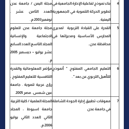
4
بناء نموذج لفاعلية الإدارة الجامعية في
مجلة اليمن / جامعة عدن
تطوير الحركة التنموية في الجمهورية
العدد الثامن عشر .
اليمنية .
نوفمبر2003 م .
5
القدرة على القيادة التربوية لمديري
مجلة جامعة عدن للعلوم
المدارس الأساسية ومديراتها في
الاجتماعية والإنسانية
محافظة عدن .
المجلد التاسع العدد السابع
عشر يوليو – ديسمبر 2005
م .
6
التعليم الجامعي المفتوح " أنموذج
مؤتمر المعلوماتية والقدرة
للتأهيل التربوي عن بعد " .
التنافسية للتعليم المفتوح ،
رؤى عربية تنموية . جامعة
عين شمس . مصر 2005
7
معوقات تطبيق إدارة الجودة الشاملة
المجلة العلمية / كلية التربية
في جامعة عدن
جامعة اسيوط ، المجلد
الثاني العدد الثاني يوليو
2006 م .