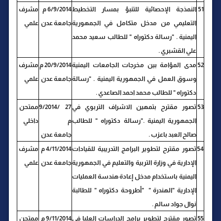
51
النمذجة الإحصائية للتنبؤ بمسار التخطيط
6/9/2014 م
مشرف
التعليمي من مدخل متكامل في الجمهورية
جامعة عدن
علمي
اليمنية . "رسالة دكتوراه " للطالب سعيد محمد
علي القشبري .
52
مدى المؤامة بين مخرجات الجامعات اليمنية
20/9/2014 م
مشرف
وسوق العمل في الجمهورية اليمنية . "رسالة
جامعة عدن
علمي
دكتوراه " للطالب محمد احمد الصاعدي .
53
تصور مقترح بتمهين الاشراف التربوي في
27 /9/2014
ممتحن
الجمهورية اليمنية ."رسالة دكتوراه " للطالب
م
داخلي
صالح العبد باعزب .
جامعة عدن
54
تصور مقترح لتطوير البرامج التدريبية للقيادات
4/11/2014 م
مشرف
الإدارية في وزارة التربية والتعليم في الجمهورية
جامعة عدن
علمي
اليمنية باستخدام مدخل إعادة هندسة العمليات
الإدارية "الهندرة " "أطروحة دكتوراه " للطالبة
نوال جواد سالم .
55
تصور مقترح لتطوير برامج الدراسات العليا في
9/11/2014 م
ممتحن