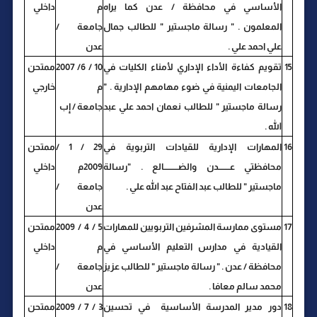
الأساسي في محافظة / عدن كما يراه
م
داخلي
المعلمون . " رسالة ماجستير " للطالب جمال
جامعة /
علي احمد علي .
عدن
15
تقويم كفاءة الأداء الإداري لأمناء الكليات في
10 / 6/ 2007
ممتحن
الجامعات اليمنية في ضوء مهامهم الإدارية . "
م
خارجي
رسالة ماجستير " للطالب نعمان احمد علي عبد
جامعة / إب
الله .
16
المهارات الإدارية للقيادات التربوية في
29 / 1 /
ممتحن
محافظتي عــــــــدن والضــــــــــالع . "رسالة
2009م
داخلي
ماجستير " للطالب عبد الفتاح عبد الله علي .
جامعة /
عدن
17
مستوى ممارسة المشرفين التربويين للمهارات
5 / 4 / 2009
ممتحن
القيادية في مدارس التعليم الأساسي في
م
داخلي
محافظة / عدن . " رسالة ماجستير " للطالب عزيز
جامعة /
محمد سالم معافا .
عدن
18
دور مدير المدرسة الأساسية في تحسين
3 / 7 / 2009
ممتحن