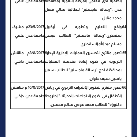
الصفية لدى معلمي المرحلة الثانوية بمحافظة
جامعة عدن
علمي
عدن ."رسالة ماجستير" للطالبة سالي فضل
محمد مقبل .
64
واقع التعليم وتطوره في أرخبيل
23/5/2017م
مشرف
سقطرى."رسالة ماجستير" للطالب عيسى
جامعة عدن
علمي
مسلم عبد الله السقطري.
65
تصور مقترح لتحسين العمليات الإدارية للإدارة
3/8/2017م
مناقش
التربوية في ضوء إعادة هندسة العمليات
جامعة عدن
داخلي
بمحافظة لحج. "رسالة ماجستير" للطالب سمير
ياسين سيف علوان.
66
تصور مقترح لتطوير الإشراف التربوي في رياض
10/8/2017 م
مناقش
الأطفال في ضوء الاتجاهات الحديثة ." اطروحة
جامعة عدن
داخلي
دكتوراه" للطالب محمد عوض سالم محسن.