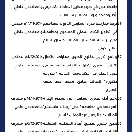
جامعة عدن في ضوء معايير الاعتماد الأكاديمي
جامعة عدن
داخلي
"أطروحة دكتوراه " للطالب زيد النقيب .
56
درجة ممارسة مدراء المدارس الثانوية لمهامهم
14/11/2014م
ممتحن
في تطوير الأداء المهني للمعلمين بمحافظة
جامعة عدن
داخلي
عدن "رسالة ماجستير" للطالب حسين سالم
صالح الكوني.
57
برنامج تدريبي مقترح لتطوير مهارات الاتصال
4/12/2014م
ممتحن
الإداري لمديري الإدارات التعليمية المحلية في
جامعة تعز
خارجي
ضوء التطورات التكنولوجية الحديثة "أطروحة
دكتوراه" للطالب صادق محمد احمد سيف
الصبري
58
واقع أداء مديري المدارس من منظور الإدارة
14/4/2016 م
مشرف
الموقفية في محافظه / عدن "
رسالة ماجستير
"
جامعة عدن
علمي
للطالب عبد الرحمن عبد الوهاب قاسم .
59
تصور مقترح لتطبيق أبعاد المنظمة المتعلمة
6/12/2016م
مشرف
للقيادات الاكاديمية في جامعة عدن "أطروحة
جامعة عدن
علمي