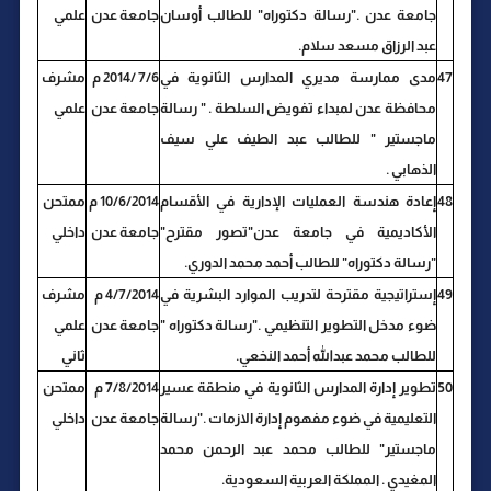
جامعة عدن ."رسالة دكتوراه" للطالب أوسان
جامعة عدن
علمي
عبد الرزاق مسعد سلام.
47
مدى ممارسة مديري المدارس الثانوية في
7/6 /2014 م
مشرف
محافظة عدن لمبداء تفويض السلطة . " رسالة
جامعة عدن
علمي
ماجستير " للطالب عبد الطيف علي سيف
الذهابي .
48
إعادة هندسة العمليات الإدارية في الأقسام
10/6/2014 م
ممتحن
الأكاديمية في جامعة عدن"تصور مقترح"
جامعة عدن
داخلي
"رسالة دكتوراه" للطالب أحمد محمد الدوري.
49
إستراتيجية مقترحة لتدريب الموارد البشرية في
4/7/2014 م
مشرف
ضوء مدخل التطوير التنظيمي ."رسالة دكتوراه "
جامعة عدن
علمي
للطالب محمد عبدالله أحمد النخعي.
ثاني
50
تطوير إدارة المدارس الثانوية في منطقة عسير
7/8/2014 م
ممتحن
التعليمية في ضوء مفهوم إدارة الازمات ."رسالة
جامعة عدن
داخلي
ماجستير" للطالب محمد عبد الرحمن محمد
المغيدي . المملكة العربية السعودية.