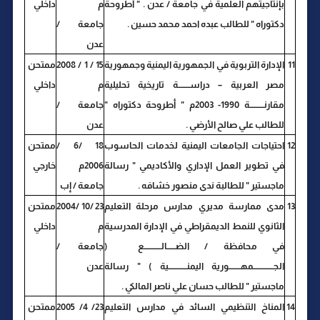
بإنتاجيتهم العلمية في جامعة / عدن . " أطروحة
م
داخلي
دكتوراه " للطالب عبده احمد محمد حسين .
جامعة /
عدن
11
الإدارة التربوية في الجمهورية اليمنية وجمهورية
15 / 1 / 2008
ممتحن
مصر العربية – دراســــــــة تاريخية تحليلية
م
داخلي
مقارنــــــــــة 1990- 2003م " أطروحة دكتوراه "
جامعة /
للطالب علي صالح الأرضي .
عدن
12
احتياجات الجامعات اليمنية لخدمات الحاسوب
18 /6 /
ممتحن
في تطوير العمل الإداري والأكاديمي " رسالة
2006م
خارجي
ماجستير " للطالبة ندى منصور خشافه .
جامعة / إب
13
مدى ممارسة مديري مدارس مرحلة التعليم
23 /10 /2004
ممتحن
الثانوي للنمط الديمقراطي في الإدارة المدرسية
م
داخلي
في محافظة / الضــــــالــــــــــــع (
جامعة /
الجــــــــــــــمهــــــــورية اليمنـــــــــــــية ) " رسالة
عدن
ماجستير " للطالب حسان علي ناصر المالكي .
14
المناخ التنظيمي السائد في مدارس التعليم
23/ 4/ 2005
ممتحن