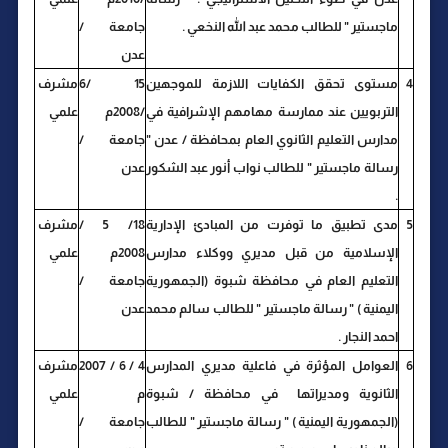
ماجستير " للطالب محمد عبد الله النخعي .
جامعة /
عدن
4
مستوى تحقق الكفايات اللازمة للموجهين
15 /6
مشرف
التربويين عند ممارسة مهامهم الإشرافية في
/2008م
علمي
مدارس التعليم الثانوي العام بمحافظة / عدن "
جامعة /
رسالة ماجستير " للطالب نواب أنور عبد الشكور
عدن
.
5
مدى تطبيق ما توفرت من المبادئ الإدارية
18/ 5 /
مشرف
الإسلامية من قبل مديري ووكلاء مدارس
2008م
علمي
التعليم العام في محافظة شبوة (الجمهورية
جامعة /
اليمنية ) " رسالة ماجستير " للطالب سالم محمد
عدن
احمد النجار .
6
العوامل المؤثرة في فاعلية مديري المدارس
4 / 6 / 2007
مشرف
الثانوية ومديراتها في محافظة / شبوة
م
علمي
(الجمهورية اليمنية ) " رسالة ماجستير " للطالب
جامعة /