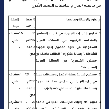
في جامعة / عدن والجامعات اليمنية الأخرى
م
عنوان الرسالة وصاحبها
تاريخها
الصفة
ومكانها
فيها
1
تطوير القيادات التربوية في كليات المعلمين
16 /12
مشرف
بالمنطقة الجنوبية في المملكة العربية
/2010م
علمي
السعودية في ضوء مفهوم إدارة الجودة
جامعة /
الشاملة ." رسالة دكتوراه " للطالب عاطف بن
عدن
معيض الشهري" من المملكة العربية
السعودية " .
2
مستوى فعالية عملية الاتصال ومعوقات عملة
6 /12 /
مشرف
في إدارة التربية في مدارس محافظة عدن "
2010م
علمي
رسالة ماجستير " للطالب علي احمد باعزب
جامعة /
عدن
3
تقييم أداء إدارات الدراسات العليا في جامعة
28 / 11
مشرف
عدن في ضوء التحليل الاستراتيجي . " رسالة
/2010م
علمي