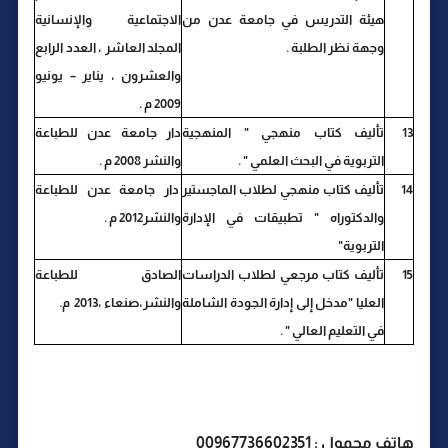
هيئة التدريس في جامعة عدن من
الاجتماعية والإنسانية
وجهة نظر الطلبة .
المجلد العاشر ، العدد الرابع
والعشرون ، يناير – يونيو
2009 م .
13
تأليف كتاب منهجي " المنهجية
دار جامعة عدن للطباعة
التربوية في البحث العلمي " .
والنشر 2008 م .
14
تأليف كتاب منهجي لطلاب الماجستير
دار جامعة عدن للطباعة
والدكتوراه " تطبيقات في الإدارة
والنشر2012 م .
التربوية"
15
تأليف كتاب مرجعي لطلاب الدراسات
الصادق للطباعة
العليا "مدخل إلى إدارة الجودة الشاملة
والنشر،صنعاء ،2013 م.
في التعليم العالي " .
هاتف محمول : 00967736602351