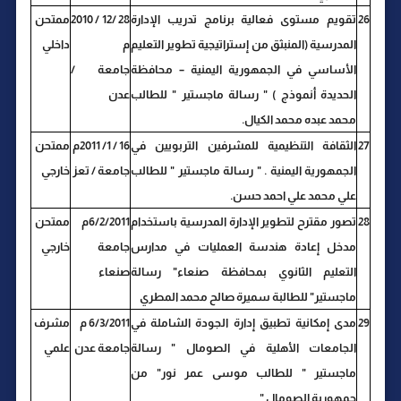
26
تقويم مستوى فعالية برنامج تدريب الإدارة
28 /12 / 2010
ممتحن
المدرسية (المنبثق من إستراتيجية تطوير التعليم
م
داخلي
الأساسي في الجمهورية اليمنية – محافظة
جامعة /
الحديدة أنموذج ) " رسالة ماجستير " للطالب
عدن
محمد عبده محمد الكيال.
27
الثقافة التنظيمية للمشرفين التربويين في
16 / 1/ 2011م
ممتحن
الجمهورية اليمنية . " رسالة ماجستير " للطالب
جامعة / تعز
خارجي
علي محمد علي احمد حسن.
28
تصور مقترح لتطوير الإدارة المدرسية باستخدام
6/2/2011م
ممتحن
مدخل إعادة هندسة العمليات في مدارس
جامعة
خارجي
التعليم الثانوي بمحافظة صنعاء" رسالة
صنعاء
ماجستير" للطالبة سميرة صالح محمد المطري
29
مدى إمكانية تطبيق إدارة الجودة الشاملة في
6/3/2011 م
مشرف
الجامعات الأهلية في الصومال " رسالة
جامعة عدن
علمي
ماجستير " للطالب موسى عمر نور" من
جمهورية الصومال "