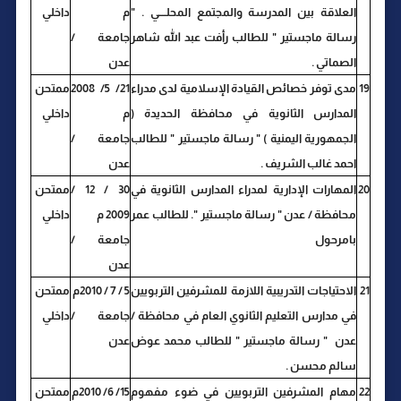
العلاقة بين المدرسة والمجتمع المحلــــي . "
م
داخلي
رسالة ماجستير " للطالب رأفت عبد الله شاهر
جامعة /
الصماتي .
عدن
19
مدى توفر خصائص القيادة الإسلامية لدى مدراء
21/ 5/ 2008
ممتحن
المدارس الثانوية في محافظة الحديدة (
م
داخلي
الجمهورية اليمنية ) " رسالة ماجستير " للطالب
جامعة /
احمد غالب الشريف .
عدن
20
المهارات الإدارية لمدراء المدارس الثانوية في
30 / 12 /
ممتحن
محافظة / عدن " رسالة ماجستير ". للطالب عمر
2009 م
داخلي
بامرحول
جامعة /
عدن
21
الاحتياجات التدريبية اللازمة للمشرفين التربويين
5 / 7 / 2010م
ممتحن
في مدارس التعليم الثانوي العام في محافظة /
جامعة /
داخلي
عدن " رسالة ماجستير " للطالب محمد عوض
عدن
سالم محسن .
22
مهام المشرفين التربويين في ضوء مفهوم
15/ 6/ 2010م
ممتحن