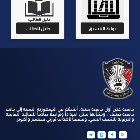
بوابة التنسيق
دليل الطالب
جامعة عدن أول جامعة يمنية، أنشئت في الجمهورية اليمنية إلى جانب
جامعة صنعاء ، ونشأتها تمثل امتداداً وتواصلاً صادقاً للتقاليد الثقافية
والتربوية للشعب اليمني، وتحقيقاً لأهداف ثورتي سبتمبر وأكتوبر .