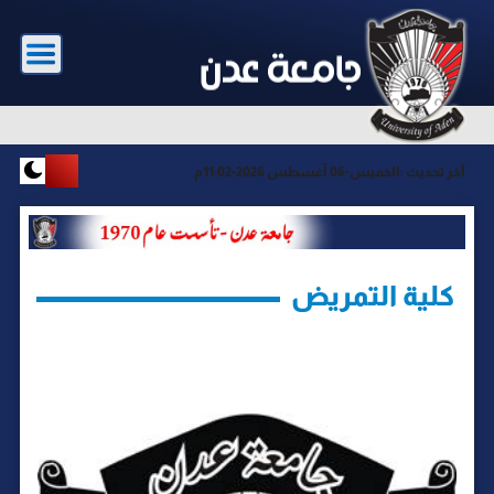
آخر تحديث :
الخميس-06 أغسطس 2026-11:02م
كلية التمريض