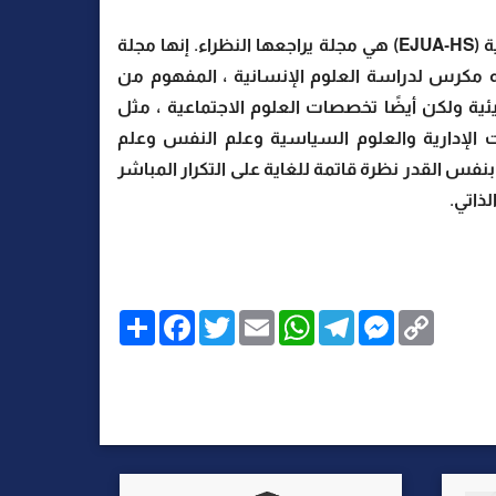
المجلة الإلكترونية لجامعة عدن للعلوم الإنسانية والاجتماعية (EJUA-HS) هي مجلة يراجعها النظراء. إنها مجلة
ه مكرس لدراسة العلوم الإنسانية ، المفهوم من
يئية ولكن أيضًا تخصصات العلوم الاجتماعية ، مثل
ات الإدارية والعلوم السياسية وعلم النفس وعلم
بنفس القدر نظرة قاتمة للغاية على التكرار المباشر
لذاتي
.
C
M
T
W
E
T
F
ا
o
e
e
h
m
w
a
ن
p
s
l
a
a
i
c
ش
y
s
e
t
i
t
e
ر
b
t
l
s
g
e
L
o
e
A
r
n
i
o
r
p
a
g
n
k
p
m
e
k
r