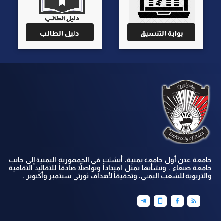
بوابة التنسيق
دليل الطالب
جامعة عدن أول جامعة يمنية، أنشئت في الجمهورية اليمنية إلى جانب
جامعة صنعاء ، ونشأتها تمثل امتداداً وتواصلاً صادقاً للتقاليد الثقافية
والتربوية للشعب اليمني، وتحقيقاً لأهداف ثورتي سبتمبر وأكتوبر .