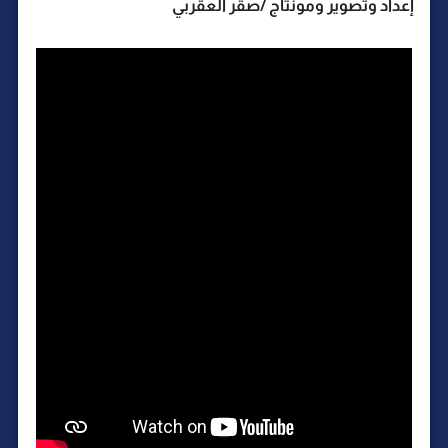
إعداد وتصوير ومونتاج /صقر العقربي