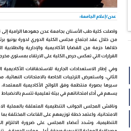
عدن/إعلام الجامعة:
واصلت كلية طب الأسنان بجامعة عدن جهودها الرامية إلى تعزيز
من خلال عقد اجتماع مجلس الكلية الدوري لدورة يونيو برئ
خلالها حزمة من القضايا الأكاديمية والإدارية والطلابية ا
القرارات التي تعكس حرص الكلية على الارتقاء بمستوى مخرجا
وفي إطار الاستعدادات الجارية للاستحقاقات الأكاديمية ا
الثاني، واستعرض الترتيبات الخاصة بالامتحانات النهائية، مح
سيرها بصورة منتظمة وفق اللوائح الأكاديمية المعتمدة، كم
يسهم في أداء امتحاناتهم في بيئة تعليمية تتسم بالانضباط 
وناقش المجلس الجوانب التنظيمية المتعلقة بالعملية الام
الامتحانية، واعتمد خطة توزيعهم على القاعات المختلفة بم
التنظيمية، وشدد أعضاء المجلس على ضرورة الالتزام الكا
مصداقية العملية التقييمية ويحقق أعلى معايير الجودة في تنف