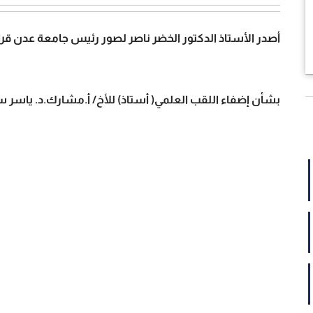
أصدر الأستاذ الدكتور الخضر ناصر لصور رئيس جامعة عدن قرار رقم(99) لعا
بشأن إضفاء اللقب العلمي( أستاذ) للأخ/ أ.مشارك.د. ياس