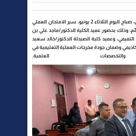
تفقد الأستاذ الدكتور/ الخضر ناصر لصور، رئيس جامعة عدن، صباح اليوم الثلاثاء 2 يونيو، سير الامتحان العملي
النهائي لطلاب كلية طب الأسنان للعام الجامعي 2025/2026م، وذلك بحضور عميد الكلية الدكتور/ماجد علي بن
التميمي، وعميد كلية الصيدلة الدكتور/خالد سعيد
أكاديمي وضمان جودة مخرجات العملية التعليمية في
خصصات العلمية.