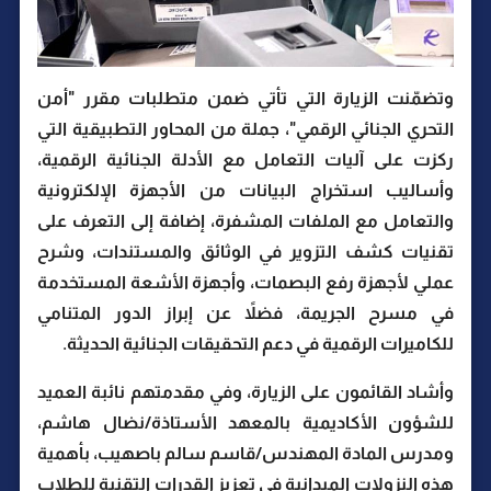
وتضمّنت الزيارة التي تأتي ضمن متطلبات مقرر "أمن
التحري الجنائي الرقمي"، جملة من المحاور التطبيقية التي
ركزت على آليات التعامل مع الأدلة الجنائية الرقمية،
وأساليب استخراج البيانات من الأجهزة الإلكترونية
والتعامل مع الملفات المشفرة، إضافة إلى التعرف على
تقنيات كشف التزوير في الوثائق والمستندات، وشرح
عملي لأجهزة رفع البصمات، وأجهزة الأشعة المستخدمة
في مسرح الجريمة، فضلاً عن إبراز الدور المتنامي
للكاميرات الرقمية في دعم التحقيقات الجنائية الحديثة.
وأشاد القائمون على الزيارة، وفي مقدمتهم نائبة العميد
للشؤون الأكاديمية بالمعهد الأستاذة/نضال هاشم،
ومدرس المادة المهندس/قاسم سالم باصهيب، بأهمية
هذه النزولات الميدانية في تعزيز القدرات التقنية للطلاب