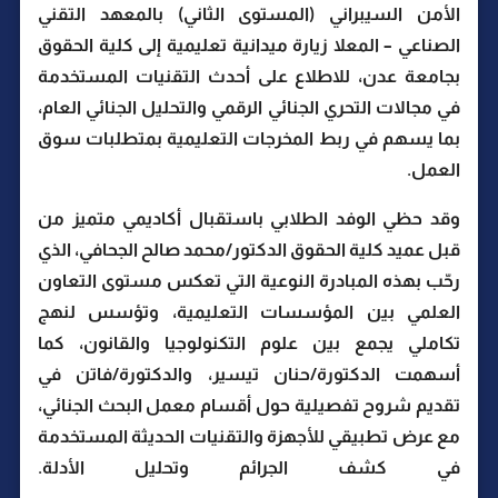
الأمن السيبراني (المستوى الثاني) بالمعهد التقني
الصناعي – المعلا زيارة ميدانية تعليمية إلى كلية الحقوق
بجامعة عدن، للاطلاع على أحدث التقنيات المستخدمة
في مجالات التحري الجنائي الرقمي والتحليل الجنائي العام،
بما يسهم في ربط المخرجات التعليمية بمتطلبات سوق
العمل.
وقد حظي الوفد الطلابي باستقبال أكاديمي متميز من
قبل عميد كلية الحقوق الدكتور/محمد صالح الجحافي، الذي
رحّب بهذه المبادرة النوعية التي تعكس مستوى التعاون
العلمي بين المؤسسات التعليمية، وتؤسس لنهج
تكاملي يجمع بين علوم التكنولوجيا والقانون، كما
أسهمت الدكتورة/حنان تيسير، والدكتورة/فاتن في
تقديم شروح تفصيلية حول أقسام معمل البحث الجنائي،
مع عرض تطبيقي للأجهزة والتقنيات الحديثة المستخدمة
في كشف الجرائم وتحليل الأدلة.