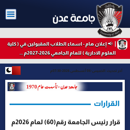
📢 إعلان هام - اسماء الطلاب المقبولين في ( كلية
العلوم الادارية ) للعام الجامعي 2026-2027م ...
آخر تحديث :
الخميس-06 أغسطس 2026-07:30م
القرارات
قرار رئيس الجامعة رقم(60) لعام 2026م