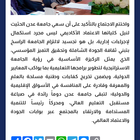
واختتم الاجتماع بالتأكيد على أن سعي جامعة عدن الحثيث
لنيل كلياتها الاعتماد الأكاديمي ليس مجرد استكمال
لإجراءات إدارية، بل هو تجسيد لالتزام الجامعة الراسخ
بتبني ثقافة الجودة الشاملة وتحقيق التميز المؤسسي،
الذي يمثل الركيزة الأساسية في رؤية الجامعة
الاستراتيجية لتطوير برامجها التعليمية بما يواكب المعايير
الدولية، ويضمن تخريج كفاءات وطنية مسلحة بالعلم
والمعرفة وقادرة على المنافسة في الأسواق الإقليمية
والدولية؛ لتبقى جامعة عدن دوماً رائدة في صياغة
مستقبل التعليم العالي، ومحركاً رئيساً للتنمية
المستدامة والارتقاء بالمجتمع عبر بوابات الجودة
والاعتماد العالمي.
C
M
T
W
E
T
F
ا