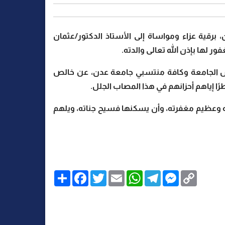
برقية عزاء ومواساة إلى الأستاذ الدكتور/عثمان
ر لها بإذن الله تعالى والدته.
لس الجامعة وكافة منتسبي جامعة عدن، عن خالص
ا إياهم أحزانهم في هذا المصاب الجلل.
مته وعظيم مغفرته، وأن يسكنها فسيح جناته، ويلهم
C
M
T
W
E
T
F
ا
o
e
e
h
m
w
a
ن
p
s
l
a
a
i
c
ش
y
s
e
t
i
t
e
ر
b
t
l
s
g
e
L
o
e
A
r
n
i
o
r
p
a
g
n