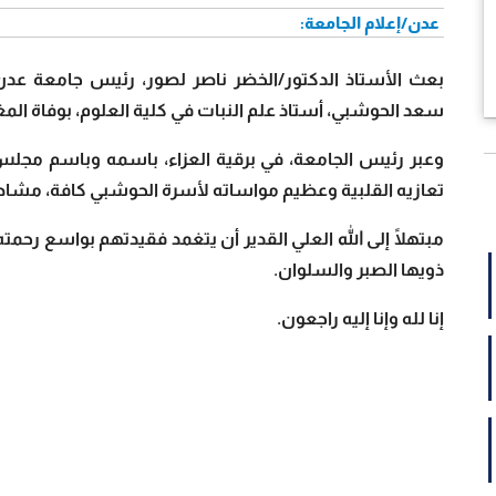
عدن/إعلام الجامعة:
بعث الأستاذ الدكتور/الخضر ناصر لصور، رئيس جامعة عدن، 
سعد الحوشبي، أستاذ علم النبات في كلية العلوم، بوفاة المغفو
وعبر رئيس الجامعة، في برقية العزاء، باسمه وباسم مج
تعازيه القلبية وعظيم مواساته لأسرة الحوشبي كافة، مشاطرً
مبتهلًا إلى الله العلي القدير أن يتغمد فقيدتهم بواسع رح
ذويها الصبر والسلوان.
إنا لله وإنا إليه راجعون.