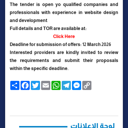
The tender is open yo qualified companies and
professionals with experience in website design
and development
Full details and TOR are available at:
Click Here
Deadline for submission of offers: 12 March 2026
Interested providers are kindly invited to review
the requirements and submit their proposals
within the specific deadline.
C
M
T
W
E
T
F
ا
o
e
e
h
m
w
a
ن
p
s
l
a
a
i
c
ش
y
s
e
t
i
t
e
ر
b
t
l
s
g
e
L
o
e
A
r
n
i
o
r
p
a
g
n
k
p
m
e
k
r
لوحة الإعلانات