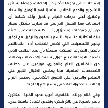
الامتحانات في يومها الأخير في القاعات، موجهًا رسائل
التشجيع والدعم للطلاب، متمنيًا لهم التوفيق والسداد
وتحقيق أعلى درجات النجاح والتميز، وأكد خلالها أن
امتحانات هذا الفصل الدراسي قد سارت بشكل ممتاز
دون أي معوقات، مشيرًا إلى أن الكلية حرصت على تهيئة
بيئة امتحانية مناسبة، تتسم بالهدوء والتركيز، مع توفير
جميع التسهيلات التي تضمن للطلاب أداء امتحاناتهم
بأفضل الظروف الممكنة، مضيفًا بأن عدد الطلاب الذين
تقدموا للامتحانات بلغ حوالي سبعة آلاف طالب وطالبة،
من النظامين العام والموازي، موزعين على مختلف
التخصصات العلمية، مما يعكس الإقبال الكبير على
التعليم والحرص على التفوق الأكاديمي، ويظهر التزام
الطلاب بالجد والاجتهاد في مسيرتهم العلمية.
وفي ختام جولته التفقدية، أعرب عميد الكلية الدكتور/
ياسر باسردة عن بالغ شكره وتقديره لقيادة جامعة عدن،