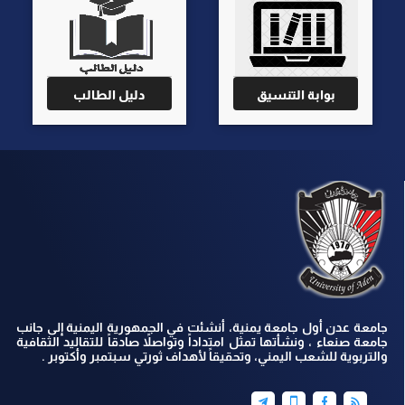
بوابة التنسيق
دليل الطالب
جامعة عدن أول جامعة يمنية، أنشئت في الجمهورية اليمنية إلى جانب
جامعة صنعاء ، ونشأتها تمثل امتداداً وتواصلاً صادقاً للتقاليد الثقافية
والتربوية للشعب اليمني، وتحقيقاً لأهداف ثورتي سبتمبر وأكتوبر .