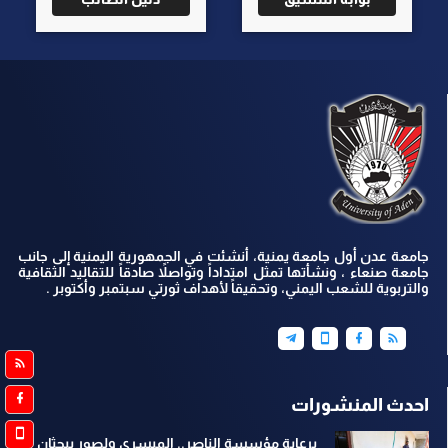
جامعة عدن أول جامعة يمنية، أنشئت في الجمهورية اليمنية إلى جانب
جامعة صنعاء ، ونشأتها تمثل امتداداً وتواصلاً صادقاً للتقاليد الثقافية
والتربوية للشعب اليمني، وتحقيقاً لأهداف ثورتي سبتمبر وأكتوبر .
احدث المنشورات
برعاية مؤسسة الناصر.. الميسري ولصور يبحثان