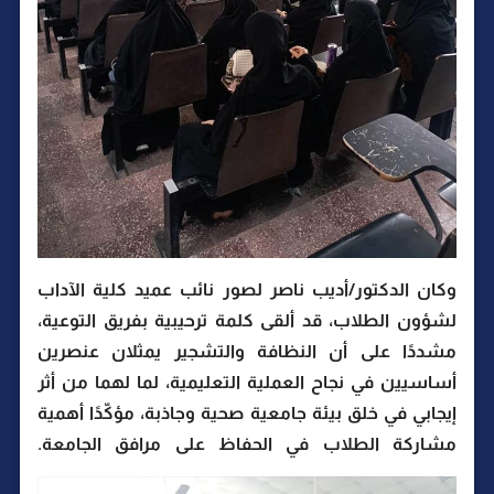
وكان الدكتور/أديب ناصر لصور نائب عميد كلية الآداب
لشؤون الطلاب، قد ألقى كلمة ترحيبية بفريق التوعية،
مشددًا على أن النظافة والتشجير يمثلان عنصرين
أساسيين في نجاح العملية التعليمية، لما لهما من أثر
إيجابي في خلق بيئة جامعية صحية وجاذبة، مؤكّدًا أهمية
مشاركة الطلاب في الحفاظ على مرافق الجامعة.