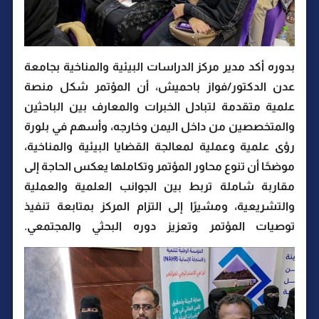
بدوره أكد مدير مركز الدراسات البيئية والمناخية بجامعة
عدن الدكتور/فواز باحميش، أن المؤتمر شكل منصة
علمية متقدمة لتبادل الخبرات والمعارف بين الباحثين
والمتخصصين من داخل اليمن وخارجه، وأسهم في بلورة
رؤى علمية وعملية لمعالجة القضايا البيئية والمناخية،
موضحًا أن تنوع محاور المؤتمر وتكاملها يعكس الحاجة إلى
مقاربة شاملة تربط بين الجوانب العلمية والعملية
والتشريعية، ومشيرًا إلى التزام المركز بمتابعة تنفيذ
توصيات المؤتمر وتعزيز دوره البحثي والمجتمعي.