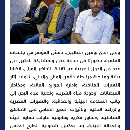
وعلى مدى يومين متتاليين، ناقش المؤتمر في جلساته
العلمية، حضوريًا في مدينة عدن وبمشاركة باحثين من
عدد من الدول العربية عبر تقنية التحاضر المرئي، قضايا
بيئية ومناخية مرتبطة بالأمن المائي والبيئي، شملت آثار
التغيرات المناخية، وإدارة الموارد المائية، ومخاطر
الفيضانات، وجودة مياه الشرب، وتحلية مياه البحر، إلى
جانب السلامة البيئية والغذائية، والتغيرات المطرية
والزراعة الذكية، وتأثيرات التغير المناخي على المناطق
الساحلية، ومحاور فكرية وقانونية تناولت حماية البيئة
والعدالة البيئية، بما يعكس شمولية الطرح العلمي