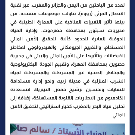
لعدد من الباحثين من اليمن والجزائر والمغرب، عبر تقنية
الاتصال المرئي (زووم)، تناولت موضوعات متعددة، من
بينها تأثير التغيرات المناخية على العمارة الطينية في
مديريات سيئون بمحافظة حضرموت، وإدارة المياه
الجوفية العابرة للحدود كآلية لتحقيق الأمن المائي
المستدام، والتقييم الجيومكاني والهيدرولوجي لمخاطر
الفيضانات وتأثيرها على الأمن المائي والبيئي في مديرية
حصوين بمحافظة المهرة، وتقييم الجودة البكتريولوجية
والمخاطر الصحية غير المسرطنة والمسرطنة لمياه
الشرب المنزلية في مدينة زبيد، ونحو إدارة مستدامة
للنفايات وتحسين ترشيح حمض النيتريك لاستعادة
الكادميوم من البطاريات القلوية المستهلكة، إضافة إلى
تحليل مياه البحر بالمغرب كخيار استراتيجي لتحقيق الأمن
المائي.