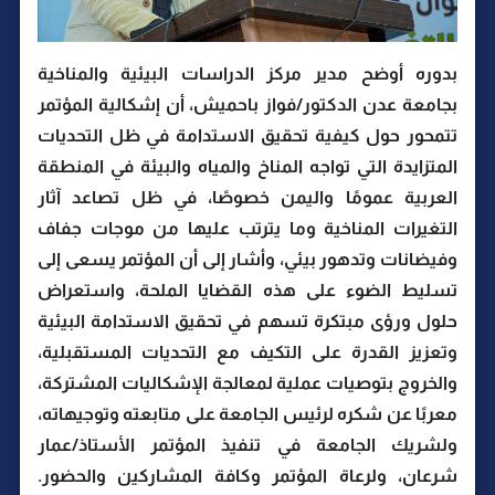
بدوره أوضح مدير مركز الدراسات البيئية والمناخية
بجامعة عدن الدكتور/فواز باحميش، أن إشكالية المؤتمر
تتمحور حول كيفية تحقيق الاستدامة في ظل التحديات
المتزايدة التي تواجه المناخ والمياه والبيئة في المنطقة
العربية عمومًا واليمن خصوصًا، في ظل تصاعد آثار
التغيرات المناخية وما يترتب عليها من موجات جفاف
وفيضانات وتدهور بيئي، وأشار إلى أن المؤتمر يسعى إلى
تسليط الضوء على هذه القضايا الملحة، واستعراض
حلول ورؤى مبتكرة تسهم في تحقيق الاستدامة البيئية
وتعزيز القدرة على التكيف مع التحديات المستقبلية،
والخروج بتوصيات عملية لمعالجة الإشكاليات المشتركة،
معربًا عن شكره لرئيس الجامعة على متابعته وتوجيهاته،
ولشريك الجامعة في تنفيذ المؤتمر الأستاذ/عمار
شرعان، ولرعاة المؤتمر وكافة المشاركين والحضور.