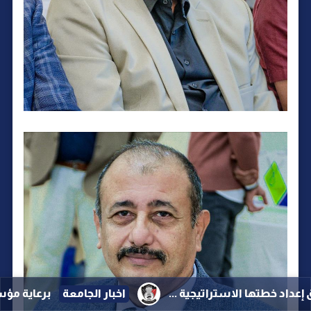
سة الناصر.. الميسري ولصور يبحثان تنظيم دوري جامعة عدن الريا