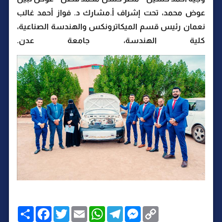
عوض محمد، تحت إشراف أ.مشارك د. فواز أحمد غالب
نعمان رئيس قسم الميكاترونكس والهندسة الصناعية،
كلية الهندسة، جامعة عدن.
C
M
T
W
E
T
F
ا
o
e
e
h
m
w
a
ن