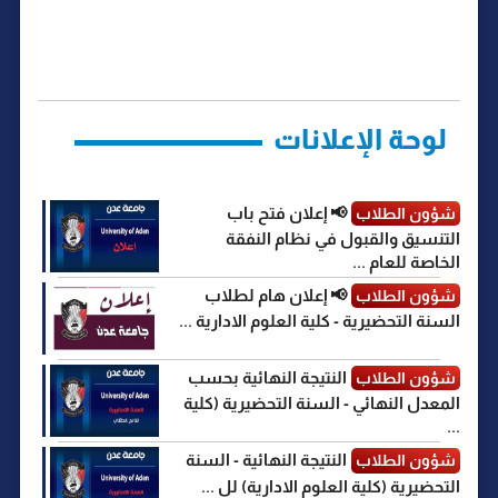
p
s
l
a
a
i
c
ش
y
s
e
t
i
t
e
ر
b
t
l
s
g
e
L
o
e
A
r
n
i
o
r
p
a
g
n
k
p
m
e
k
r
لوحة الإعلانات
📢 إعلان فتح باب
شؤون الطلاب
التنسيق والقبول في نظام النفقة
الخاصة للعام ...
📢 إعلان هام لطلاب
شؤون الطلاب
السنة التحضيرية - كلية العلوم الادارية ...
النتيجة النهائية بحسب
شؤون الطلاب
المعدل النهائي - السنة التحضيرية (كلية
...
النتيجة النهائية - السنة
شؤون الطلاب
التحضيرية (كلية العلوم الادارية) لل ...