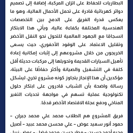
البطاريات للحفاظ على اتزان المركبة، إضافة إلى تصميم
دوائر كهربائية قادرة على تحمل الأحمال العالية، وهو ما
يعكس قدرة الفريق على الدمج بين التخصصات
الهندسية المختلفة بكفاءة عالية، ويأتي هذا الابتكار
انسجامًا مع الجهود العالمية للتحول نحو النقل الأخضر
وتقليل الاعتماد على الوقود الأحفوري، حيث يسعى
الخريجون من خلال مشروعهم إلى إثبات إمكانية إعادة
تأهيل السيارات القديمة وتحويلها إلى مركبات حديثة أقل
كلفة في التشغيل والصيانة وأكثر حفاظًا على البيئة،
مؤكدين أن هذا الإنجاز يتجاوز كونه مشروع تخرج، ليشكل
رسالة واضحة بأن الشباب قادرون على ابتكار حلول
تكنولوجية عملية تسهم في مواجهة تحديات التغير
المناخي ودفع عجلة الاقتصاد الأخضر قدمًا.
فريق المشروع هم الطلاب محمد علي محمد جبران –
حمود أنور سعيد عوض – علي محسن محمد عبيد – أصيل
وجيه أحمد حسين – مطر حسن محمد فضل – عوض نبيل