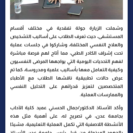
وشملت الزيارة جولة تفقدية في مختلف أقسام
المستشفى، حيث تعرف الطلاب على أساليب التشخيص
والعلاج النفسي المختلفة، وشاركوا في جلسات عملية
تحت إشراف الكادر الطبي، مما أتاح لهم فرصة مباشرة
لفهم التحديات اليومية التي يواجهها المرضى النفسيون
وكيفية التعامل معها بأساليب علمية ومدروسة، كما تم
عرض حالات تطبيقية ناقشها الطلاب مع الأطباء
المتخصصين لتعزيز قدراتهم على التحليل النفسي
والممارسات العملية.
وأكد الأستاذ الدكتور/جمال الحسني عميد كلية الآداب
بجامعة عدن، في تصريح له، على أهمية مثل هذه
الأنشطة اللاصفية التي تكمل العملية التعليمية، مشيدًا
بالجهود المبذولة من قبل رئيس جامعة عدن الأستاذ