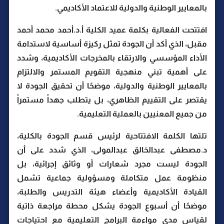
بالمعايير الوطنية والدولية للاعتماد الأكاديمي.
افتتحت الفعالية بكلمة عميد الكلية أ.د.أحمد محمد أحمد
مقبل، الذي أكد أن الجودة تمثل ركيزة أساسية لاستدامة
الأداء المؤسسي والارتقاء بالمخرجات الأكاديمية، وشدد
على أهمية تبني منهجية التقويم المستمر والالتزام
بالمعايير الوطنية والدولية، موضحًا أن تحقيق الجودة لا
يقتصر على التقييم الظاهري، بل يتطلب جهداً مستمراً
من جميع المعنيين بالعملية التعليمية.
تلتها الكلمة الافتتاحية لرئيس قسم الجودة بالكلية،
د.مصطفى عبدالخالق عبدالمولى، الذي شدد على أن
الجودة ليست مجرد شعارات أو وثائق إجرائية، بل
منظومة عمل متكاملة ومسؤولية جماعية تشمل
القيادة الأكاديمية وأعضاء هيئة التدريس والطلبة،
موضحًا أن أسبوع الجودة يشكل محطة مراجعة ذاتية
لقياس مدى مواءمة البرامج التعليمية مع احتياجات