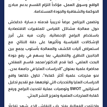
الواقع وسوق العمل، مؤكداً التزام القسم بدعم مبادئ
الحوكمة والشفافية والجودة المستدامة.
وتضمن البرنامج عرضاً تدريبياً قدمته د.سارة خدابخش
حول معالجة مشاكل القياس للمتغيرات الاقتصادية
باستخدام البرامج الإحصائية، ركزت فيه على أبرز
الإشكالات القياسية وتأثيرها على دقة النتائج، مع
استعراض آليات الكشف والمعالجة بأسلوب يجمع بين
الجانبين النظري والتطبيقي، بما يسهم في رفع جودة
البحث العلمي، كما قدم الدكتور/محمد قاسم المفلحي
محاضرة علمية بعنوان "الدراسات العليا في جامعة عدن..
نحو مخرجات علمية أكثر كفاءة"، تناول خلالها واقع
الدراسات العليا والتحديات التي تواجهها، مع تقديم تحليل
استراتيجي SWOT وتوصيات عملية لتحديث البرامج ورفع
كفاءة المخرجات العلمية وتعزيز النشر البحثي.
واختتمت الفعالية بفتح باب النقاش الذي شهد تفاعلاً