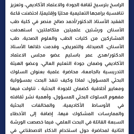
الراسخ بترسيخ ثقافة الجودة والاعتماد الأكاديمي، وتعزيز
تنافسية برامجها التعليمية محليًا وإقليميًا، احتضنت قاعة
الفقيد الأستاذ الدكتور/أحمد صالح منصر في كلية طب
الأسنان ورشتين علميتين متكاملتين؛ استهدفت
المشاركين من كليات الطب والعلوم الصحية، طب
الأسنان، الصيدلة، والتمريض، وقدمت خلالها الأستاذ
الدكتور/هدى عمر باسليم عضو مجلس الاعتماد
الأكاديمي وضمان جودة التعليم العالي، وعضو الهيئة
التدريسية بالجامعة، محاضرة علمية بعنوان السلوك
البحثي المسؤول: لماذا وكيف تنفذ البحث بمسؤولية
ومعايير أخلاقية كضمان للجودة البحثية ، تناولت فيها
مفهوم السلوك البحثي المسؤول، وأهمية نشر ثقافته
في الأوساط الأكاديمية، والمخالفات البحثية
والممارسات المشكوك فيها، إضافة إلى الأخطاء
السبعة القاتلة في البحث العلمي، فيما خصصت الورشة
الثانية لمحاضرة حول استخدام الذكاء الاصطناعي في