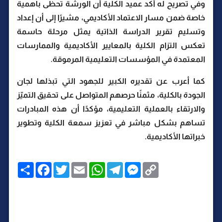
وفي تصريح له أكد عميد الكلية أن الورشة تحظى بأهمية
خاصة ضمن مسار الاعتماد الأكاديمي، مشيرًا إلى أن إعداد
وتسليم تقرير الدراسة الذاتية يمثل مرحلة حاسمة
تعكس التزام الكلية بالمعايير الأكاديمية والممارسات
المعتمدة في المؤسسات التعليمية المرموقة.
كما أعرب عن تقديره الكبير للجهود التي تبذلها لجان
الجودة بالكلية، مثمنًا حرصهم المتواصل على تحقيق التميّز
والارتقاء بالعملية التعليمية، مؤكدًا أن هذه المبادرات
تساهم بشكل مباشر في تعزيز سمعة الكلية وتطوير
خبراتها الأكاديمية.
C
M
T
W
E
T
F
ا
o
e
e
h
m
w
a
ن
p
s
l
a
a
i
c
ش
y
s
e
t
i
t
e
ر
b
t
l
s
g
e
L
o
e
A
r
n
i
o
r
p
a
g
n
k
p
m
e
k