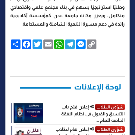
وطنيًا استراتيجيًا يسهم في بناء مجتمع علمي واقتصادي
متكامل، ويعزز مكانة جامعة عدن كمؤسسة أكاديمية
رائدة في دعم مسيرة التنمية الشاملة والمستدامة.
C
M
T
W
E
T
F
ا
o
e
e
h
m
w
a
ن
p
s
l
a
a
i
c
ش
y
s
e
t
i
t
e
ر
b
t
l
s
g
e
L
o
e
A
r
n
i
o
r
p
a
g
n
k
p
m
e
k
r
لوحة الإعلانات
📢 إعلان فتح باب
شؤون الطلاب
التنسيق والقبول في نظام النفقة
الخاصة للعام ...
📢 إعلان هام لطلاب
شؤون الطلاب