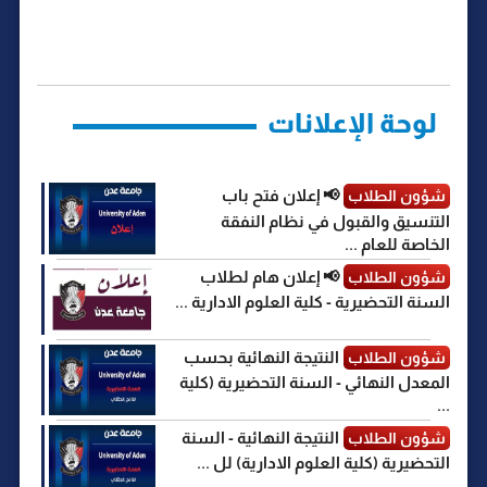
y
s
e
t
i
t
e
ر
b
t
l
s
g
e
L
o
e
A
r
n
i
o
r
p
a
g
n
k
p
m
e
k
r
لوحة الإعلانات
📢 إعلان فتح باب
شؤون الطلاب
التنسيق والقبول في نظام النفقة
الخاصة للعام ...
📢 إعلان هام لطلاب
شؤون الطلاب
السنة التحضيرية - كلية العلوم الادارية ...
النتيجة النهائية بحسب
شؤون الطلاب
المعدل النهائي - السنة التحضيرية (كلية
...
النتيجة النهائية - السنة
شؤون الطلاب
التحضيرية (كلية العلوم الادارية) لل ...