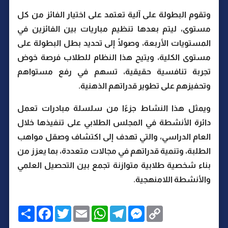
وتقوم البطولة على آلية تعتمد على اختيار الفائز من كل
مستوى، ليتم بعدها تنظيم مباريات بين الفائزين في
المستويات الأربعة، وصولًا إلى تحديد بطل البطولة على
مستوى الكلية، ويتيح هذا النظام للطلاب فرصة خوض
تجربة تنافسية حقيقية، تسهم في رفع مستواهم
وتحفيزهم على تطوير قدراتهم الذهنية.
ويمثل هذا النشاط جزءًا من سلسلة مبادرات تعمل
دائرة الأنشطة في المجلس الطلابي على تنفيذها خلال
العام الدراسي، والتي تهدف إلى اكتشاف وصقل مواهب
الطلبة، وتنمية قدراتهم في مجالات متعددة، بما يعزز من
بناء شخصية طلابية متوازنة تجمع بين التحصيل العلمي
والأنشطة اللامنهجية.
C
M
T
W
E
T
F
ا
o
e
e
h
m
w
a
ن
p
s
l
a
a
i
c
ش