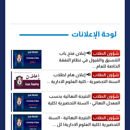
y
s
e
t
i
t
e
ر
b
t
l
s
g
e
L
o
e
A
r
n
i
o
r
p
a
g
n
k
p
m
e
k
r
لوحة الإعلانات
📢 إعلان فتح باب
شؤون الطلاب
التنسيق والقبول في نظام النفقة
الخاصة للعام ...
📢 إعلان هام لطلاب
شؤون الطلاب
السنة التحضيرية - كلية العلوم الادارية ...
النتيجة النهائية بحسب
شؤون الطلاب
المعدل النهائي - السنة التحضيرية (كلية
...
النتيجة النهائية - السنة
شؤون الطلاب
التحضيرية (كلية العلوم الادارية) لل ...