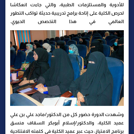
للأدوية والمستلزمات الطبية، والتي جاءت انعكاسًا
لحرص الكلية على إتاحة برامج تدريبية حديثة تواكب التطور
العالمي في هذا التخصص الحيوي.
وشهدت الدورة حضور كل من الدكتور/ماجد علي بن علي
عميد الكلية، والدكتور/إسلام أبوبكر السقاف منسق
برنامج الامتياز، حيث عبر عميد الكلية في كلمته الافتتاحية