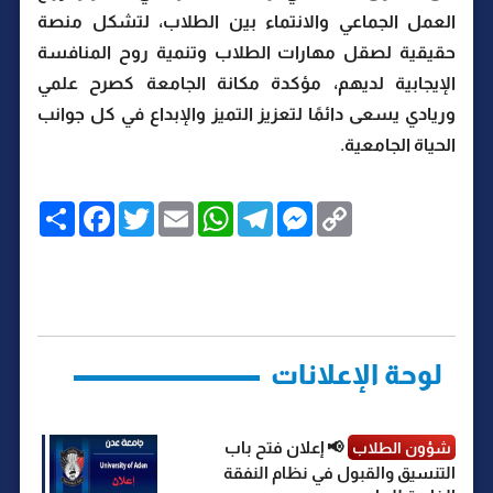
العمل الجماعي والانتماء بين الطلاب، لتشكل منصة
حقيقية لصقل مهارات الطلاب وتنمية روح المنافسة
الإيجابية لديهم، مؤكدة مكانة الجامعة كصرح علمي
وريادي يسعى دائمًا لتعزيز التميز والإبداع في كل جوانب
الحياة الجامعية.
C
M
T
W
E
T
F
ا
o
e
e
h
m
w
a
ن
p
s
l
a
a
i
c
ش
y
s
e
t
i
t
e
ر
b
t
l
s
g
e
L
o
e
A
r
n
i
o
r
p
a
g
n
k
p
m
e
k
r
لوحة الإعلانات
📢 إعلان فتح باب
شؤون الطلاب
التنسيق والقبول في نظام النفقة