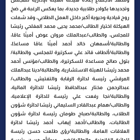
وتجديدها بكوادر طلابية جديدة، بما يعكس الرغبة في ضخ
روح قيادية وحيوية أكبر داخل العمل الطلابي، وقد شملت
الهيكلة اختيار الطالب/محمد يحيى محمد المفلحي رئيسًا
للمجلس، والطالب/عبدالملك مروان عوض أمينًا عامًا،
والطالبة/أسمهان خالد أحمد أمينًا عامًا مساعدًا،
والطالبة/ألطاف قائد علي سكرتيرة للمجلس، والطالبة/
بتول صالح مساعدة للسكرتيرة، والطالب/مؤنس أحمد
محمد رئيسًا للهيئة الاستشارية، والطالبة/دينا عبدالملك
المرقشي رئيسة لدائرة الرقابة والتفتيش، والطالب/
عبدالرحمن مختار عبدالحافظ رئيسًا للدائرة المالية،
والطالبة/نجا رفعت علي رئيسة للدائرة الإعلامية،
والطالب/همام عبدالقادر السليماني رئيسًا لدائرة شؤون
الطلاب، والطالبة/صباح طومان رئيسة لدائرة شؤون
الطالبات، والطالب/أحمد إيهاب أحمد رئيسًا لدائرة
العلاقات العامة، والطالبة/رؤى طلعت حسن رئيسة
للدائرة القانونية، والطالبة/ضحى عبدالله حسن رئيسة