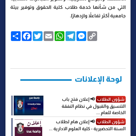
التي من شأنها خدمة طلاب كلية الحقوق وتوفير بيئة
جامعية أكثر تفاعلاً وازدهارًا.
C
M
T
W
E
T
F
ا
o
e
e
h
m
w
a
ن
p
s
l
a
a
i
c
ش
y
s
e
t
i
t
e
ر
b
t
l
s
g
e
L
o
e
A
r
n
i
o
r
p
a
g
n
k
p
m
e
k
r
لوحة الإعلانات
📢 إعلان فتح باب
شؤون الطلاب
التنسيق والقبول في نظام النفقة
الخاصة للعام ...
📢 إعلان هام لطلاب
شؤون الطلاب
السنة التحضيرية - كلية العلوم الادارية ...