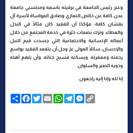
وعبر رئيس الجامعة في برقيته باسمه ومنتسبي جامعة
عدن كافة عن خالص التعازي وصادق المواساة لأسرة آل
بقشان كافة، مؤكدًا أن الفقيد كان مثالًا في البذل
والعطاء، وترك بصمات خيّرة في خدمة المجتمع من خلال
أعماله الإنسانية والاجتماعية التي جسدت قيم النبل
والإحسان، سائلًا المولى عز وجل أن يتغمد الفقيد بواسع
رحمته ومغفرته، ويسكنه فسيح جناته، وأن يلهم أهله
وذويه الصبر والسلوان.
إنا لله وإنا إليه راجعون.
C
M
T
W
E
T
F
ا
o
e
e
h
m
w
a
ن
p
s
l
a
a
i
c
ش
y
s
e
t
i
t
e
ر
b
t
l
s
g
e
L
o
e
A
r
n
i
o
r
p
a
g
n
k
p
m
e
k