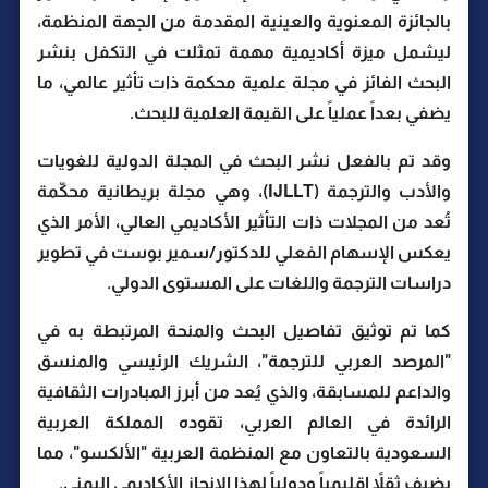
بالجائزة المعنوية والعينية المقدمة من الجهة المنظمة،
ليشمل ميزة أكاديمية مهمة تمثلت في التكفل بنشر
البحث الفائز في مجلة علمية محكمة ذات تأثير عالمي، ما
يضفي بعداً عملياً على القيمة العلمية للبحث.
وقد تم بالفعل نشر البحث في المجلة الدولية للغويات
والأدب والترجمة (IJLLT)، وهي مجلة بريطانية محكّمة
تُعد من المجلات ذات التأثير الأكاديمي العالي، الأمر الذي
يعكس الإسهام الفعلي للدكتور/سمير بوست في تطوير
دراسات الترجمة واللغات على المستوى الدولي.
كما تم توثيق تفاصيل البحث والمنحة المرتبطة به في
"المرصد العربي للترجمة"، الشريك الرئيسي والمنسق
والداعم للمسابقة، والذي يُعد من أبرز المبادرات الثقافية
الرائدة في العالم العربي، تقوده المملكة العربية
السعودية بالتعاون مع المنظمة العربية "الألكسو"، مما
يضيف ثقلاً إقليمياً ودولياً لهذا الإنجاز الأكاديمي اليمني.