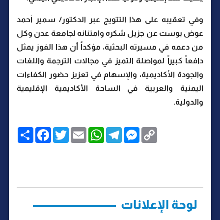
وفي تعقيبه على هذا التتويج عبر الدكتور/ سمير أحمد
عوض بوست عن جزيل شكره وامتنانه لجامعة عدن وكل
من دعمه في مسيرته البحثية، مؤكداً أن هذا الفوز يمثل
دافعاً كبيراً لمواصلة التميز في مجالات الترجمة واللغات
والجودة الأكاديمية، والإسهام في تعزيز حضور الكفاءات
اليمنية والعربية في الساحة الأكاديمية الإقليمية
والدولية.
C
M
T
W
E
T
F
ا
o
e
e
h
m
w
a
ن
p
s
l
a
a
i
c
ش
y
s
e
t
i
t
e
ر
b
t
l
s
g
e
L
o
e
A
r
n
i
o
r
p
a
g
n
k
p
m
e
k
r
لوحة الإعلانات