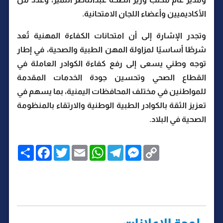
الأكاديميين وأعضاء اللجان الامتحانية.
وتجدر الإشارة إلى أن امتحانات الكفاءة المهنية تُعد
شرطًا أساسيًا لمزاولة المهن الطبية والصحية، في إطار
توجه وطني يسعى إلى رفع كفاءة الكوادر العاملة في
القطاع الصحي وتحسين جودة الخدمات المقدمة
للمواطنين في مختلف المحافظات اليمنية، بما يسهم في
تعزيز الثقة بالكوادر الطبية الوطنية والارتقاء بالمنظومة
الصحية في البلاد.
C
M
T
W
E
T
F
ا
o
e
e
h
m
w
a
ن
p
s
l
a
a
i
c
ش
y
s
e
t
i
t
e
ر
b
t
l
s
g
e
L
o
e
A
r
n
i
o
r
p
a
g
n
k
p
m
e
k
r
لوحة الإعلانات