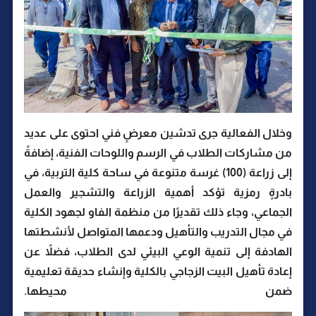
وخلال الفعالية جرى تدشين معرضٍ فني احتوى على عديد
من مشاركات الطلاب في الرسم واللوحات الفنية، إضافةً
إلى زراعة (100) غرسة متنوعة في ساحة كلية التربية، في
بادرةٍ رمزية تؤكد أهمية الزراعة والتشجير والعمل
الجماعي، وجاء ذلك تقديرًا من منظمة الفاو لجهود الكلية
في مجال التدريب والتأهيل ودعمها المتواصل لأنشطتها
الهادفة إلى تنمية الوعي البيئي لدى الطلاب، فضلاً عن
إعادة تأهيل البيت الزجاجي بالكلية وإنشاء حديقة تعليمية
ضمن محيطها.