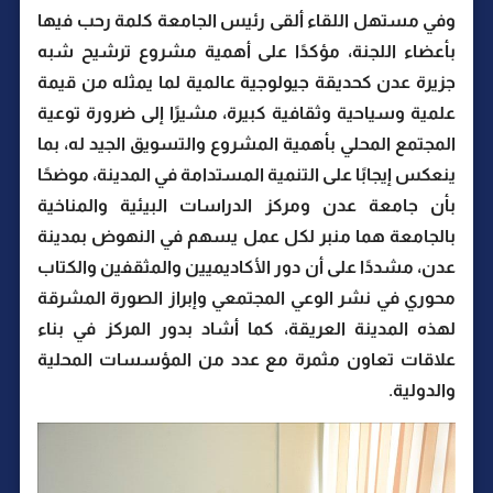
وفي مستهل اللقاء ألقى رئيس الجامعة كلمة رحب فيها
بأعضاء اللجنة، مؤكدًا على أهمية مشروع ترشيح شبه
جزيرة عدن كحديقة جيولوجية عالمية لما يمثله من قيمة
علمية وسياحية وثقافية كبيرة، مشيرًا إلى ضرورة توعية
المجتمع المحلي بأهمية المشروع والتسويق الجيد له، بما
ينعكس إيجابًا على التنمية المستدامة في المدينة، موضحًا
بأن جامعة عدن ومركز الدراسات البيئية والمناخية
بالجامعة هما منبر لكل عمل يسهم في النهوض بمدينة
عدن، مشددًا على أن دور الأكاديميين والمثقفين والكتاب
محوري في نشر الوعي المجتمعي وإبراز الصورة المشرقة
لهذه المدينة العريقة، كما أشاد بدور المركز في بناء
علاقات تعاون مثمرة مع عدد من المؤسسات المحلية
والدولية.