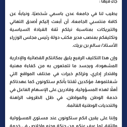
جاء فيها :
يطيب لنا في جامعة عدن باسمي شخصيًا، ونيابةً عن
كافة منتسبي الجامعة، أن أبعث إليكم أصدق التهاني
والتبريكات بمناسبة نيلكم ثقة القيادة السياسية
وتكليفكم بمنصب مدير مكتب دولة رئيس مجلس الوزراء
الأستاذ/ سالم بن بريك.
وإن هذا التكليف الرفيع يليق بمكانتكم القضائية والإدارية
المشهودة، ويجسد ما تتمتعون به من كفاءة مهنية
واقتدار إداري، وتراكم خبرات في مختلف المواقع التي
شغلتموها، مؤكدين ثقتنا بأنكم ستكونون كما عهدناكم
أهلاً لهذه المسؤولية، وقادرين على الإسهام الفاعل في
خدمة الوطن والمواطن، في ظل الظروف الراهنة
والتحديات الوطنية القائمة.
وإننا على يقين انكم ستكونون عند مستوى المسؤولية
والثقة، لما عرف عنكم من حنكة وحزم وإخلاص في خدمة