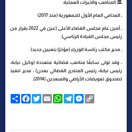
🏛️ المناصب والخبرات العملية:
ـ المحامي العام الأول للجمهورية (منذ 2017)
ـ أمين عام مجلس القضاء الأعلى (عين في 2022 بقرار من
رئيس مجلس القيادة الرئاسي).
ـ مدير مكتب رئاسة الوزراء (مؤخرًا بتعيين جديد).
ـ وقد تولى سابقًا مناصب قضائية متعددة (وكيل نيابة،
رئيس نيابة، رئيس المنتدى القضائي بعدن) ، مدير تنفيذ
لصندوق تعويضات الأراضي والمبعدين (2014).
C
M
T
W
E
T
F
ا
o
e
e
h
m
w
a
ن
p
s
l
a
a
i
c
ش
y
s
e
t
i
t
e
ر
b
t
l
s
g
e
L
o
e
A
r
n
i
o
r
p
a
g
n
k
p
m
e
k