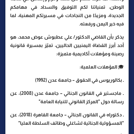
الوطن، تمنياتنا لكم التوفيق والسداد في مهامكم
الجديدة، ومزيدًا من النجاحات في مسيرتكم المهنية، لما
فيه خير اليمن ورفعته.
يذكر بأن القاضي الدكتور/ علي عطبوش عوض محمد، هو
أحد أبرز القضاة اليمنيين الحاليين، تميّز بمسيرة قانونية
رصينة ومؤهلات أكاديمية متميزة:
🎓 المؤهلات العلمية:
ـ بكالوريوس في الحقوق – جامعة عدن (1992)
ـ ماجستير في القانون الجنائي – جامعة عدن (2008)، عن
رسالة حول "المركز القانوني للنيابة العامة"
ـ دكتوراه في القانون الجنائي – جامعة القاهرة (2018)، عن
"المسؤولية الجنائية لشاغلي وظائف السلطة العليا"