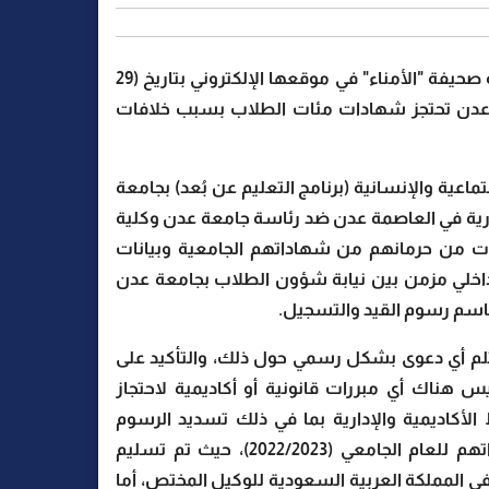
نفت جامعة عدن جملةً وتفصيلًا ما ورد في الخبر الذي نشرته صحيفة "الأمناء" في موقعها الإلكتروني بتاريخ (29
عة عدن تحتجز شهادات مئات الطلاب بسبب خلافات
عية والإنسانية (برنامج التعليم عن بُعد) بجامعة
دارية في العاصمة عدن ضد رئاسة جامعة عدن وكلية
نوات من حرمانهم من شهاداتهم الجامعية وبيانات
اخلي مزمن بين نيابة شؤون الطلاب بجامعة عدن
تقاسم رسوم القيد والتسجيل.
ستلم أي دعوى بشكل رسمي حول ذلك، والتأكيد على
 هناك أي مبررات قانونية أو أكاديمية لاحتجاز
أكاديمية والإدارية بما في ذلك تسديد الرسوم
الجامعية وغيرها من المتطلبات، قد تم تسليمهم شهاداتهم للعام الجامعي (2022/2023)، حيث تم تسليم
في المملكة العربية السعودية للوكيل المختص، أما