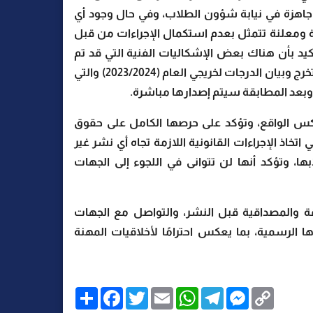
جاهزة في نيابة شؤون الطلاب، وفي حال وجود أي
ة ومعلنة تتمثل بعدم استكمال الإجراءات من قبل
تأكيد بأن هناك بعض الإشكاليات الفنية التي قد تم
حلها بشكل نهائي، وأن الكلية حاليًا بصدد تجهيز شهادات التخرج وبيان الدرجات لخريجي العام (2023/2024) والتي
 وبعد المطابقة سيتم إصدارها مباشرة.
كس الواقع، وتؤكد على حرصها الكامل على حقوق
تخاذ الإجراءات القانونية اللازمة تجاه أي نشر غير
، وتؤكد أنها لن تتوانى في اللجوء إلى الجهات
ة والمصداقية قبل النشر، والتواصل مع الجهات
الرسمية، بما يعكس احترامًا لأخلاقيات المهنة
C
M
T
W
E
T
F
ا
o
e
e
h
m
w
a
ن