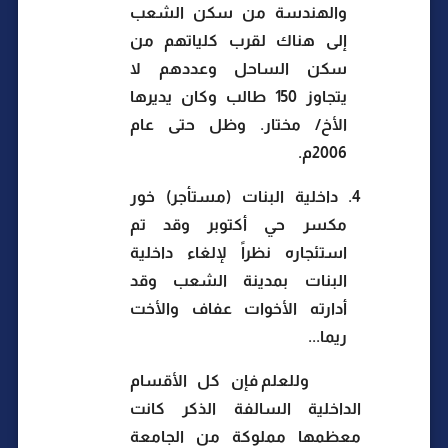
والهندسة من سكن الشعب
إلى هناك لقرب كلياتهم من
سكن الساحل وعددهم لا
يتجاوز 150 طالب وكان يديرها
الأخ/ مختار. وظل حتى عام
2006م.
4.
داخلية البنات (مستأجر) خور
مكسر حي أكتوبر وقد تم
استئجاره نظراً لإلغاء داخلية
البنات بمدينة الشعب وقد
أدارته الأخوات عفاف والأخت
ريما...
وللعلم فإن كل الأقسام
الداخلية السالفة الذكر كانت
معظمها مملوكة من الجامعة