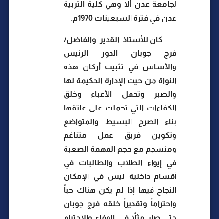
لجامعة عدن ألا وهي كلية التربية
عدن في فترة السبعينات 1970م.
كان للأستاذ القدير والفاضل/
فرج جوبان الدور الرئيس
والأساس في تثبيت أركان هذه
النواة من حيث الإدارة الحكيمة لها
والصبر وتحمل الأعباء وخلق
الكفاءات التي تحملت على عاتقها
بناء الصرح البسيط والمتواضع
وتكوين فريق عمل متناغم
ومنسجم مع حجم المهمة الصعبة
في إيواء الطلاب والطالبات في
أقسام داخلية ليس في الإمكان
النجاح فيها إذا لم يكن هناك حباً
واحتراماً وتقديراً خلقه فرج جوبان
حتى صار مثلاً في الوفاء والاحترام