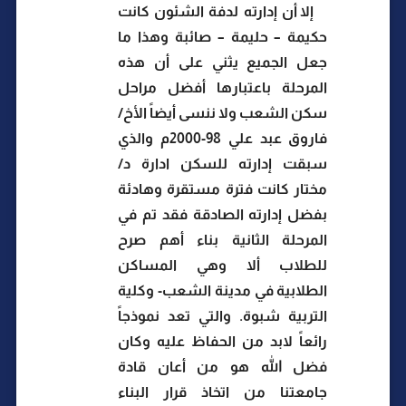
إلا أن إدارته لدفة الشئون كانت
حكيمة – حليمة – صائبة وهذا ما
جعل الجميع يثني على أن هذه
المرحلة باعتبارها أفضل مراحل
سكن الشعب ولا ننسى أيضاً الأخ/
فاروق عبد علي 98-2000م والذي
سبقت إدارته للسكن ادارة د/
مختار كانت فترة مستقرة وهادئة
بفضل إدارته الصادقة فقد تم في
المرحلة الثانية بناء أهم صرح
للطلاب ألا وهي المساكن
الطلابية في مدينة الشعب- وكلية
التربية شبوة. والتي تعد نموذجاً
رائعاً لابد من الحفاظ عليه وكان
فضل الله هو من أعان قادة
جامعتنا من اتخاذ قرار البناء