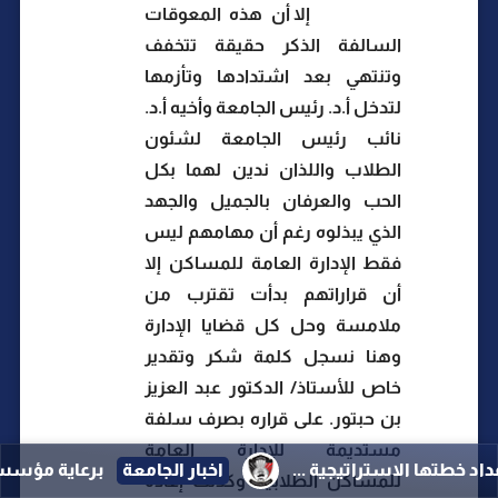
إلا أن هذه المعوقات
السالفة الذكر حقيقة تتخفف
وتنتهي بعد اشتدادها وتأزمها
لتدخل أ.د. رئيس الجامعة وأخيه أ.د.
نائب رئيس الجامعة لشئون
الطلاب واللذان ندين لهما بكل
الحب والعرفان بالجميل والجهد
الذي يبذلوه رغم أن مهامهم ليس
فقط الإدارة العامة للمساكن إلا
أن قراراتهم بدأت تقترب من
ملامسة وحل كل قضايا الإدارة
وهنا نسجل كلمة شكر وتقدير
خاص للأستاذ/ الدكتور عبد العزيز
بن حبتور. على قراره بصرف سلفة
مستديمة للإدارة العامة
...
اخبار الجامعة
برعاية مؤسسة الناصر.. الميسري ولص
للمساكن الطلابية وكذلك إعادة