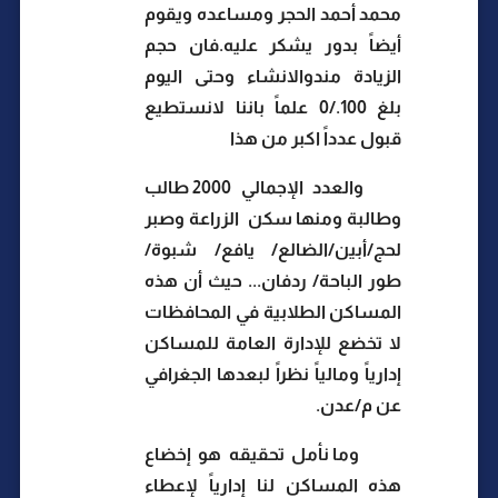
محمد أحمد الحجر ومساعده ويقوم
أيضاً بدور يشكر عليه.فان حجم
الزيادة مندوالانشاء وحتى اليوم
بلغ 100./0 علماً باننا لانستطيع
قبول عدداً اكبر من هذا
والعدد الإجمالي 2000 طالب
وطالبة ومنها سكن
الزراعة وصبر
لحج/أبين/الضالع/ يافع/ شبوة/
طور الباحة/ ردفان... حيث أن هذه
المساكن الطلابية في المحافظات
لا تخضع للإدارة العامة للمساكن
إدارياً ومالياً نظراً لبعدها الجغرافي
عن م/عدن.
وما نأمل تحقيقه هو إخضاع
هذه المساكن لنا إدارياً لإعطاء